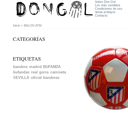
Sobre Don Gol
Los más vendidos
Condiciones de uso
Venta al Mayor
Contacto
Inicio
>
BALON ATM
CATEGORÍAS
ETIQUETAS
bandera
madrid
BUFANDA
bufandas
real
gorra
camiseta
SEVILLA
oficial
banderas