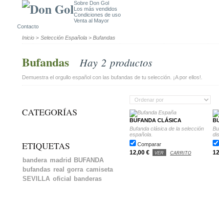
Sobre Don Gol
Los más vendidos
Condiciones de uso
Venta al Mayor
Contacto
Inicio
>
Selección Española
>
Bufandas
Bufandas
Hay 2 productos
Demuestra el orgullo español con las bufandas de tu selección. ¡A por ellos!.
CATEGORÍAS
BUFANDA CLÁSICA
B
Bufanda clásica de la selección
Bu
española.
di
ETIQUETAS
Comparar
12,00 €
12
VER
CARRITO
bandera
madrid
BUFANDA
bufandas
real
gorra
camiseta
SEVILLA
oficial
banderas